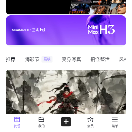
MiniMax H3 正式上线
推荐
海影节
变身写真
搞怪整活
风格
展映
发现
我的
会员
菜单