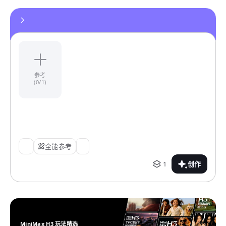
参考
(0/1)
全能参考
1
创作
MiniMax H3 玩法精选