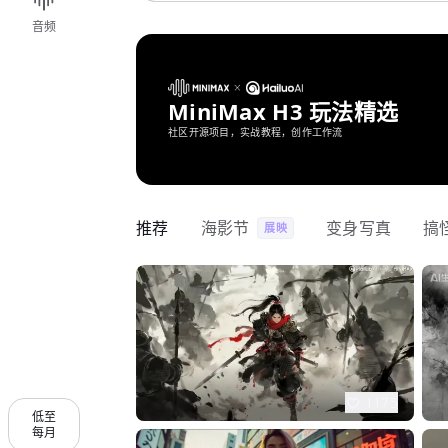
音频
MiniMax H3 玩法精选
社区开源项目，实战教程，创作工作流
推荐
海影节
变身写真
搞
展映
1175
低至
每月