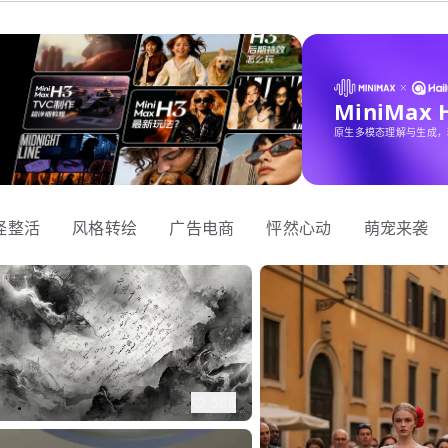
MiniMax
原生多模态理解与生成，
怪整活
风格转绘
广告电商
怦然心动
萌宠来袭
566