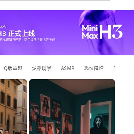
 H3 正式上线
精准编辑与控制，商用级多场景内容生成
Q版童趣
炫酷场景
ASMR
恐惧降临
圣诞狂欢