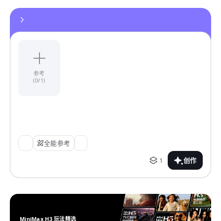
参考
(0/1)
全能参考
1
创作
MiniMax H3 玩法精选