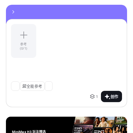
参考
(0/1)
全能参考
1
创作
MiniMax H3 玩法精选