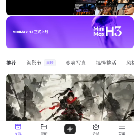
MiniMax H3 正式上线
推荐
海影节
变身写真
搞怪整活
风格
展映
发现
我的
会员
菜单