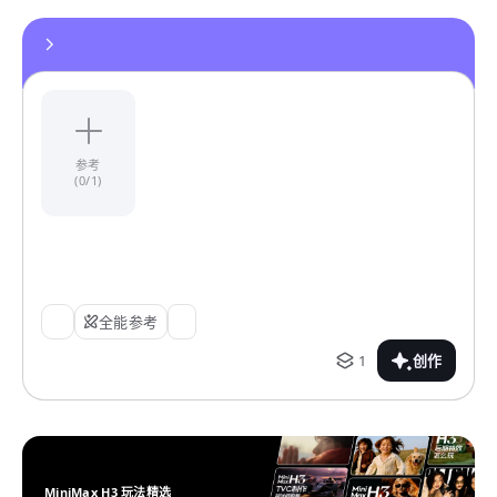
参考
(0/1)
全能参考
1
创作
MiniMax H3 玩法精选