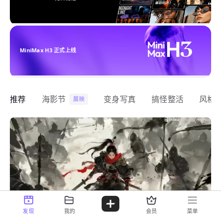
MiniMax H3 正式上线
推荐
海影节
变身写真
搞怪整活
风格
展映
发现
我的
会员
菜单