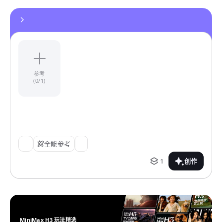
参考
(0/1)
全能参考
1
创作
MiniMax H3 玩法精选