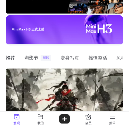
MiniMax H3 正式上线
推荐
海影节
变身写真
搞怪整活
风格
展映
发现
我的
会员
菜单