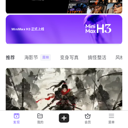
MiniMax H3 正式上线
推荐
海影节
变身写真
搞怪整活
风格
展映
发现
我的
会员
菜单