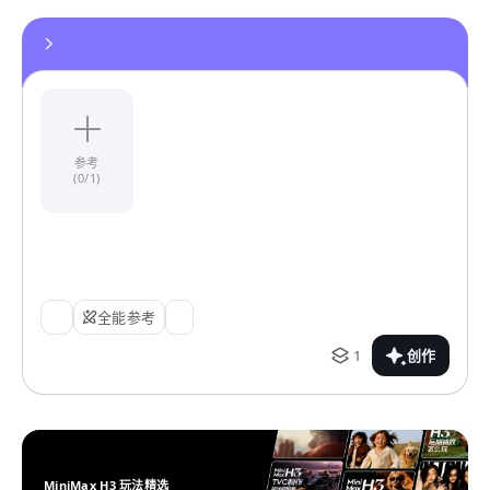
参考
(0/1)
全能参考
1
创作
MiniMax H3 玩法精选