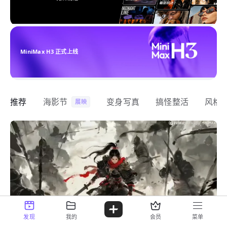
MiniMax H3 正式上线
推荐
海影节
变身写真
搞怪整活
风格
展映
发现
我的
会员
菜单