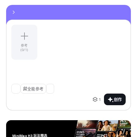
参考
(0/1)
全能参考
1
创作
MiniMax H3 玩法精选