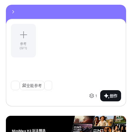
参考
(0/1)
全能参考
1
创作
MiniMax H3 玩法精选