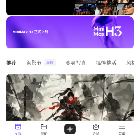
MiniMax H3 正式上线
推荐
海影节
变身写真
搞怪整活
风格
展映
发现
我的
会员
菜单