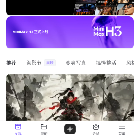
MiniMax H3 正式上线
推荐
海影节
变身写真
搞怪整活
风格
展映
发现
我的
会员
菜单