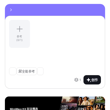
参考
(0/1)
全能参考
1
创作
MiniMax H3 玩法精选