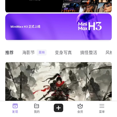
MiniMax H3 正式上线
推荐
海影节
变身写真
搞怪整活
风格
展映
发现
我的
会员
菜单