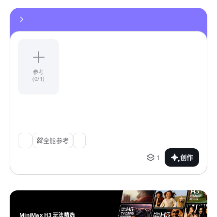
参考
(0/1)
全能参考
1
创作
MiniMax H3 玩法精选