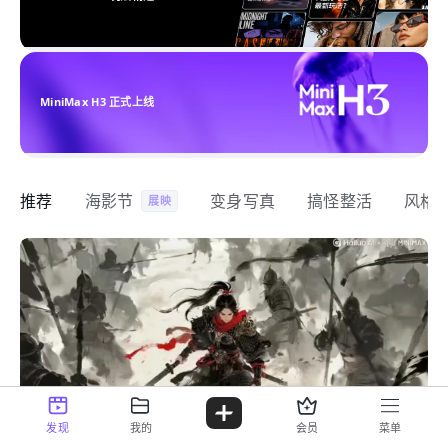
MiniMax H3 正式上线
推荐
海影节
变身写真
搞怪整活
风格
展映
发现
我的
会员
菜单