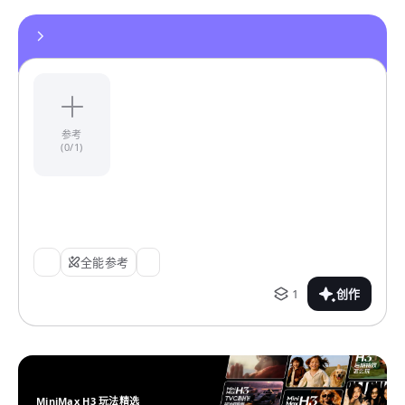
参考
(0/1)
全能参考
1
创作
MiniMax H3 玩法精选