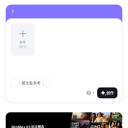
参考
(0/1)
全能参考
1
创作
MiniMax H3 玩法精选