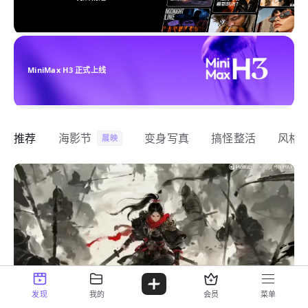
MiniMax H3 正式上线
推荐
海影节
变身写真
搞怪整活
风格
展映
发现
我的
会员
菜单