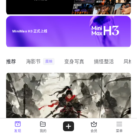
MiniMax H3 正式上线
推荐
海影节
变身写真
搞怪整活
风格
展映
发现
我的
会员
菜单