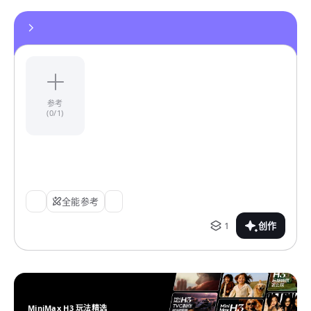
参考
(0/1)
全能参考
1
创作
MiniMax H3 玩法精选