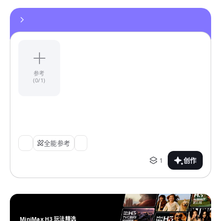
参考
(0/1)
全能参考
1
创作
MiniMax H3 玩法精选