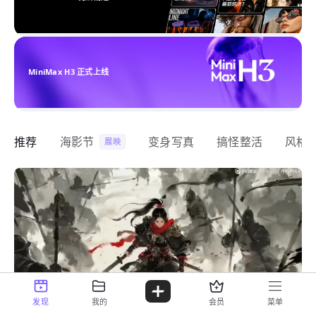
MiniMax H3 正式上线
推荐
海影节
变身写真
搞怪整活
风格
展映
发现
我的
会员
菜单