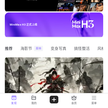
MiniMax H3 正式上线
推荐
海影节
变身写真
搞怪整活
风格
展映
发现
我的
会员
菜单