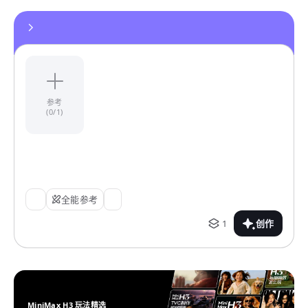
参考
(0/1)
全能参考
1
创作
MiniMax H3 玩法精选