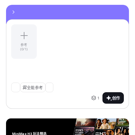
参考
(0/1)
全能参考
1
创作
MiniMax H3 玩法精选