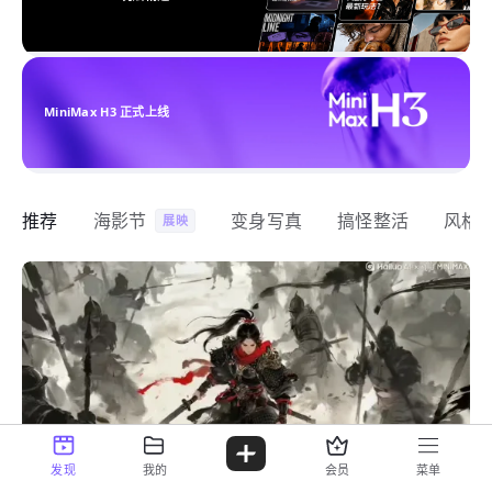
MiniMax H3 正式上线
推荐
海影节
变身写真
搞怪整活
风格
展映
发现
我的
会员
菜单