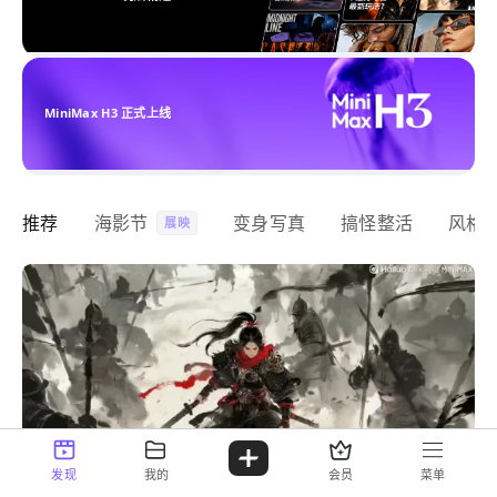
MiniMax H3 正式上线
推荐
海影节
变身写真
搞怪整活
风格
展映
发现
我的
会员
菜单