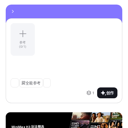
参考
(0/1)
全能参考
1
创作
MiniMax H3 玩法精选