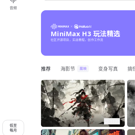
音频
MiniMax H3 玩法精选
社区开源项目，实战教程，创作工作流
推荐
海影节
变身写真
搞
展映
1175
低至
每月