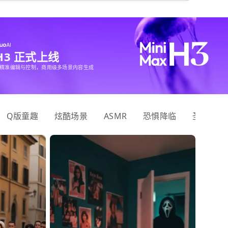
 H3 正式上线
精准编辑与控制，商用级多场景内容生成
Q版童趣
炫酷场景
ASMR
恐惧降临
圣诞狂欢