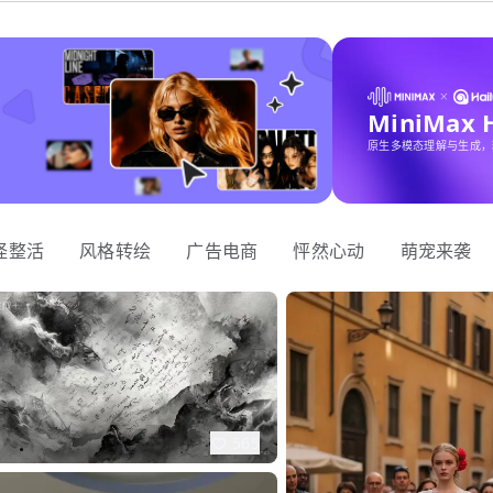
MiniMax
原生多模态理解与生成，
怪整活
风格转绘
广告电商
怦然心动
萌宠来袭
565